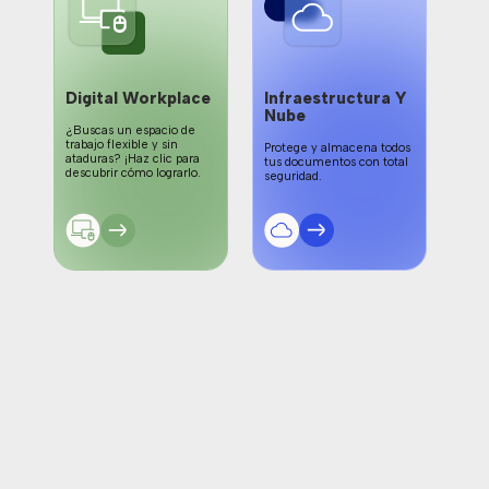
Digital Workplace
Infraestructura Y
Ne
Nube
Cib
á
¿Buscas un espacio de
-
trabajo flexible y sin
Protege y almacena todos
Prot
ataduras? ¡Haz clic para
tus documentos con total
evit
descubrir cómo lograrlo.
seguridad.
cómo