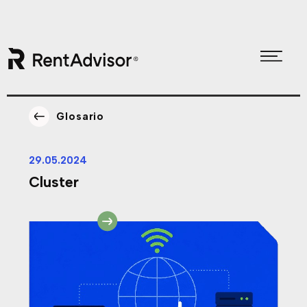
Skip
Skip
to
to
Glosario
primary
main
navigation
content
29.05.2024
Cluster