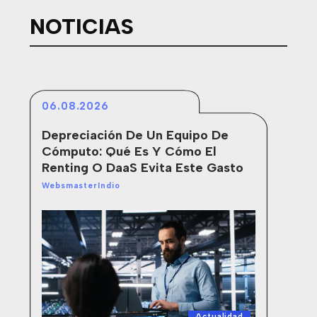
NOTICIAS
06.08.2026
01
Depreciación De Un Equipo De
Ac
Cómputo: Qué Es Y Cómo El
Di
Renting O DaaS Evita Este Gasto
Web
WebsmasterIndio
Actualidad