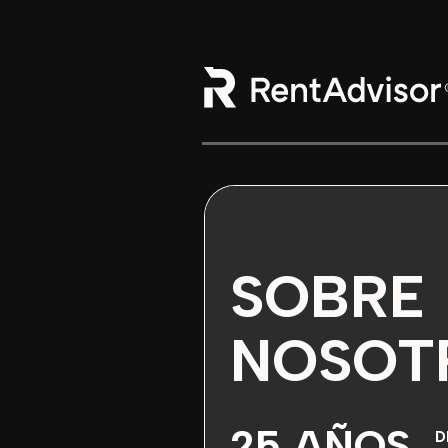
Bodybuilding scientifico:
FAQ sui farmaci proibiti -
https://www.wada-ama.org/en/prohibited-li
Eritropoietina e resistenza -
https://pmc.ncbi.nlm.nih.gov/articles/
Miglior sito per l'acquisto di prodotti farmacologici -
Armidex compr
Allenamento a muscolo in massima estensione -
https://pubmed.ncb
Skip
Skip
Volume di allenamento più elevato vs più basso -
https://pubmed.nc
to
to
primary
main
navigation
content
SOBRE
NOSOT
25 AÑOS
D