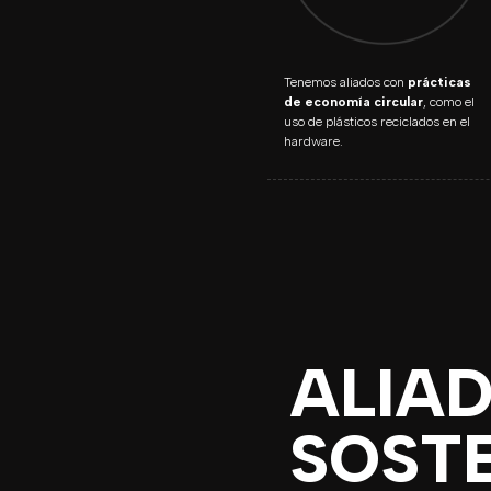
Tenemos aliados con
prácticas
de economía circular
, como el
uso de plásticos reciclados en el
hardware.
ALIAD
SOSTE