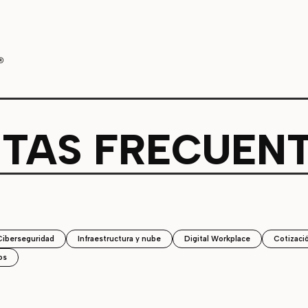
st/q-a-prohibited-list
PMC3483038/
ar
i.nlm.nih.gov/33326901/
bi.nlm.nih.gov/28474869/
TAS FRECUEN
Ciberseguridad
Infraestructura y nube
Digital Workplace
Cotizaci
os