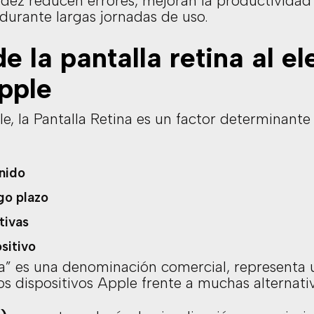
itidez reducen errores, mejoran la productivida
urante largas jornadas de uso.
e la pantalla retina al el
pple
e, la Pantalla Retina es un factor determinant
enido
go plazo
tivas
ositivo
a” es una denominación comercial, representa 
los dispositivos Apple frente a muchas alternat