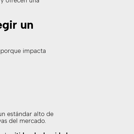
d y ofrecen una
egir un
e porque impacta
un estándar alto de
ivas del mercado.