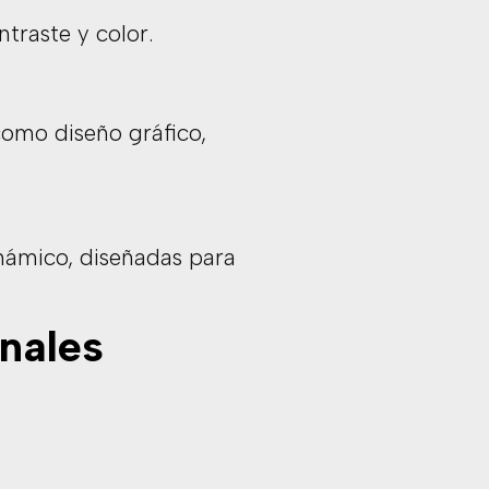
traste y color.
como diseño gráfico,
inámico, diseñadas para
onales