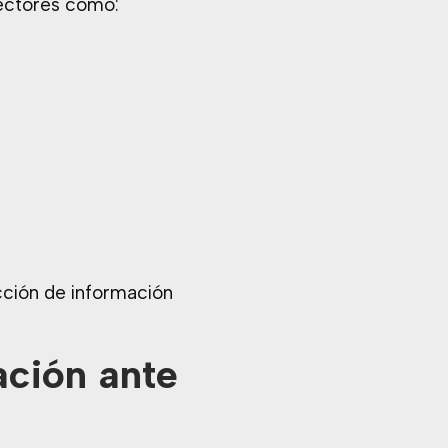
sectores como:
cción de información
ación ante