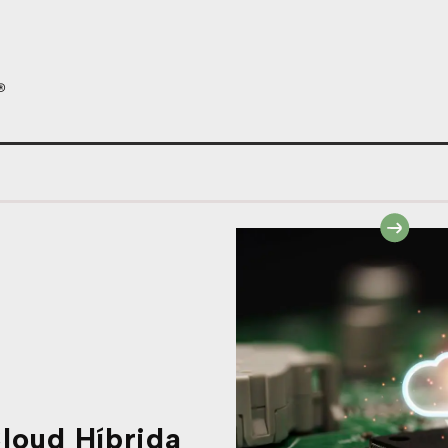
st/q-a-prohibited-list
PMC3483038/
ar
i.nlm.nih.gov/33326901/
bi.nlm.nih.gov/28474869/
loud Híbrida