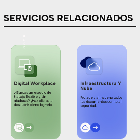
SERVICIOS RELACIONADOS
Digital Workplace
Infraestructura Y
Nube
¿Buscas un espacio de
trabajo flexible y sin
Protege y almacena todos
ataduras? ¡Haz clic para
tus documentos con total
descubrir cómo lograrlo.
seguridad.