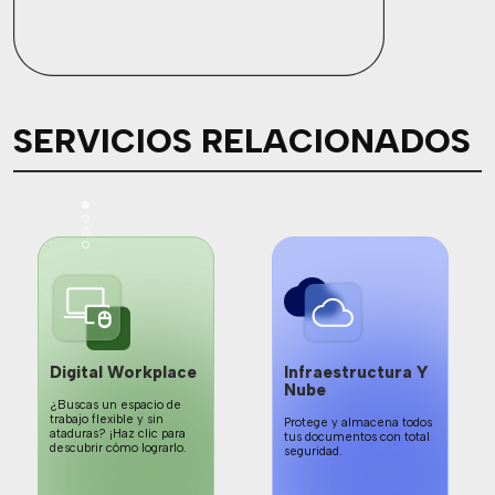
SERVICIOS RELACIONADOS
Digital Workplace
Infraestructura Y
Nube
¿Buscas un espacio de
trabajo flexible y sin
Protege y almacena todos
ataduras? ¡Haz clic para
tus documentos con total
descubrir cómo lograrlo.
seguridad.