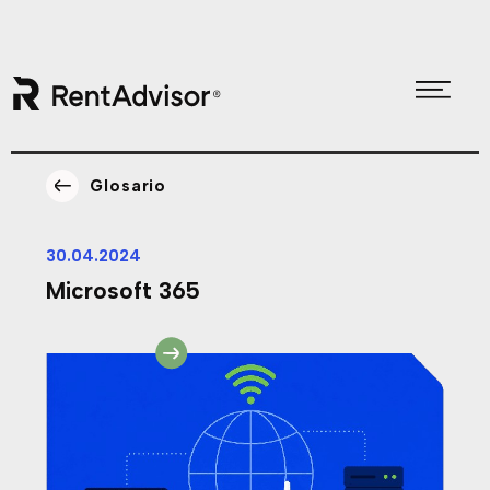
Skip
Skip
to
to
Glosario
primary
main
navigation
content
30.04.2024
Microsoft 365