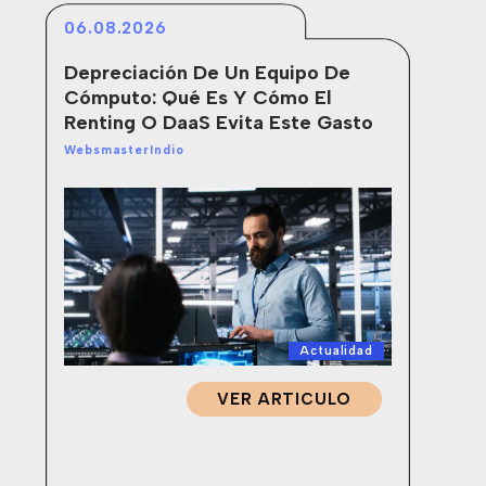
06.08.2026
01
Depreciación De Un Equipo De
Ac
Cómputo: Qué Es Y Cómo El
Di
Renting O DaaS Evita Este Gasto
Web
WebsmasterIndio
Actualidad
VER ARTICULO