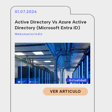
01.07.2026
24
Active Directory Vs Azure Active
¿Q
Directory (Microsoft Entra ID)
(D
Of
WebsmasterIndio
Web
Actualidad
VER ARTICULO