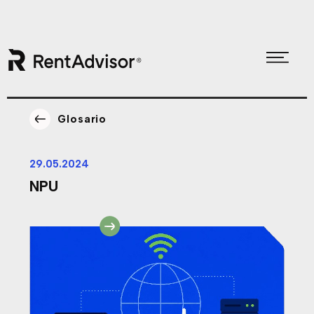
Skip
Skip
to
to
Glosario
primary
main
navigation
content
29.05.2024
NPU