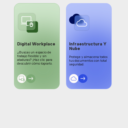
Digital Workplace
Infraestructura Y
Ne
Nube
Cib
á
¿Buscas un espacio de
-
trabajo flexible y sin
Protege y almacena todos
Prot
ataduras? ¡Haz clic para
tus documentos con total
evit
descubrir cómo lograrlo.
seguridad.
cómo