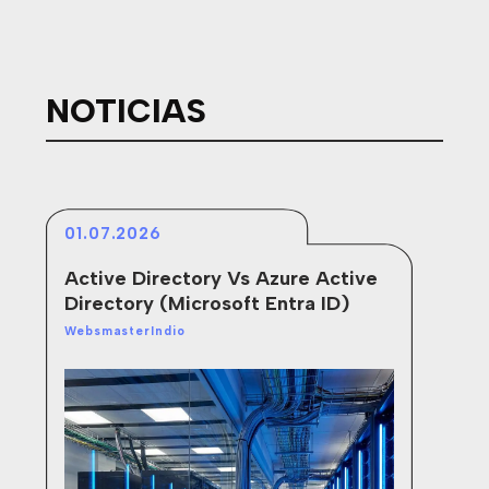
NOTICIAS
01.07.2026
24
Active Directory Vs Azure Active
¿Q
Directory (Microsoft Entra ID)
(D
Of
WebsmasterIndio
Web