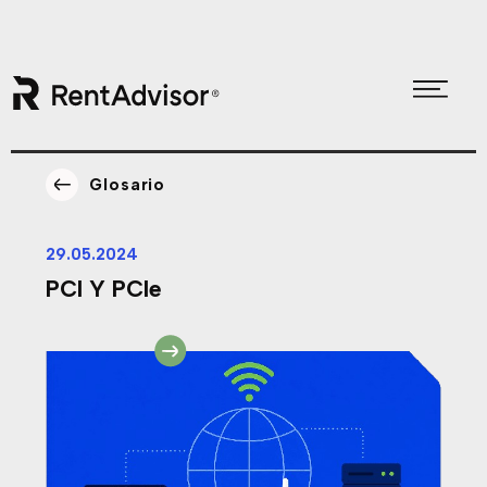
Skip
Skip
to
to
Glosario
primary
main
navigation
content
29.05.2024
PCI Y PCIe