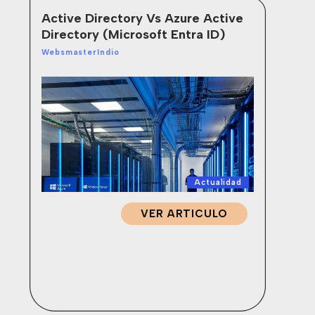
Active Directory Vs Azure Active
¿Q
Directory (Microsoft Entra ID)
(D
Of
WebsmasterIndio
Web
Actualidad
VER ARTICULO