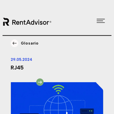
Skip
Skip
to
to
Glosario
primary
main
navigation
content
29.05.2024
RJ45