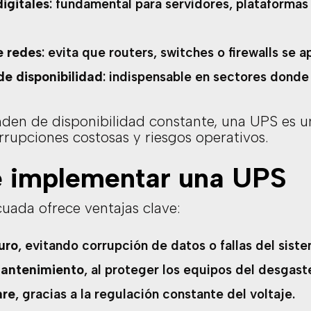
igitales
: fundamental para servidores, plataformas
e redes
: evita que routers, switches o firewalls se
e disponibilidad
: indispensable en sectores donde
en de disponibilidad constante, una UPS es u
errupciones costosas y riesgos operativos.
e implementar una UPS
ada ofrece ventajas clave:
uro
, evitando corrupción de datos o fallas del siste
mantenimiento
, al proteger los equipos del desgast
are
, gracias a la regulación constante del voltaje.