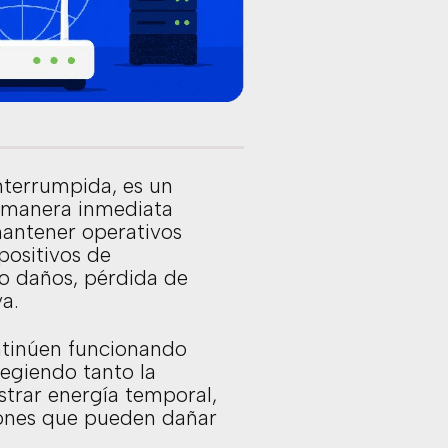
nterrumpida, es un
e manera inmediata
 mantener operativos
positivos de
o daños, pérdida de
a.
ntinúen funcionando
egiendo tanto la
trar energía temporal,
aciones que pueden dañar