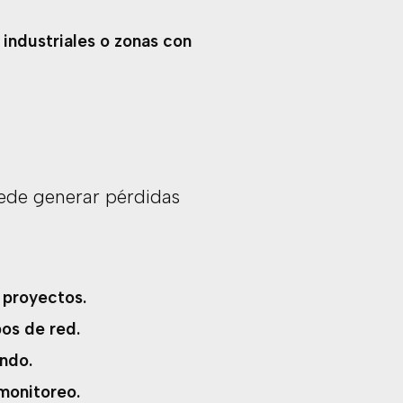
industriales o zonas con
uede generar pérdidas
o proyectos.
pos de red.
ando.
 monitoreo.