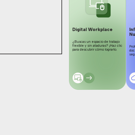
Digital Workplace
In
Nu
¿Buscas un espacio de trabajo
flexible y sin ataduras? ¡Haz clic
Pro
para descubrir cómo lograrlo.
doc
seg