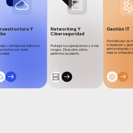
fraestructura Y
Networking Y
Gestión IT
be
Ciberseguridad
RentAdvisor va má
instalación y pos
tege y almacena todos tus
Protege tus operaciones y evita
administrando y 
umentos con total
riesgos. Descubre cómo
toda tu infraestr
uridad.
podemos ayudarte.