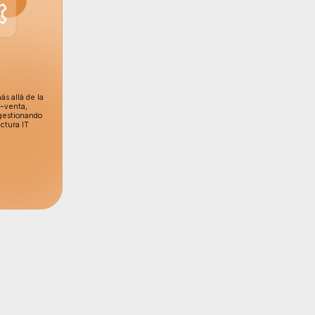
s allá de la
t-venta,
gestionando
uctura IT