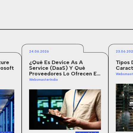
24.06.2026
23.06.20
zure
¿Qué Es Device As A
Tipos 
rosoft
Service (DaaS) Y Qué
Caract
Proveedores Lo Ofrecen En
Websmast
Colombia?
WebsmasterIndio